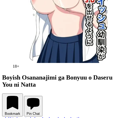
18+
Boyish Osananajimi ga Bonyuu o Daseru
You ni Natta
Bookmark
Pin Chat