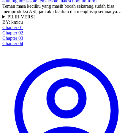
adult
big breast
sole female
sole male
school uniform
Teman masa kecilku yang masih bocah sekarang sudah bisa
memproduksi ASI, jadi aku biarkan dia menghisap semuanya…
PILIH VERSI
BY:
kmicu
Chapter 01
Chapter 02
Chapter 03
Chapter 04