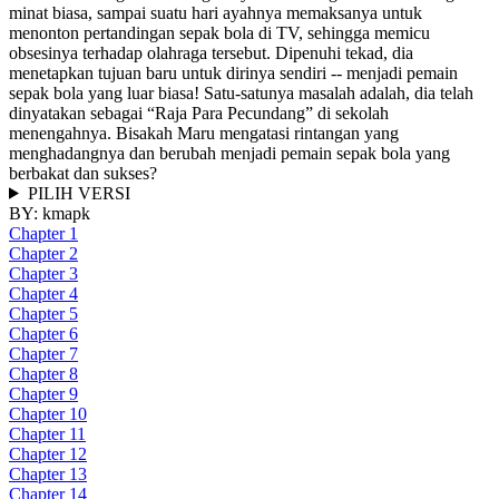
minat biasa, sampai suatu hari ayahnya memaksanya untuk
menonton pertandingan sepak bola di TV, sehingga memicu
obsesinya terhadap olahraga tersebut. Dipenuhi tekad, dia
menetapkan tujuan baru untuk dirinya sendiri -- menjadi pemain
sepak bola yang luar biasa! Satu-satunya masalah adalah, dia telah
dinyatakan sebagai “Raja Para Pecundang” di sekolah
menengahnya. Bisakah Maru mengatasi rintangan yang
menghadangnya dan berubah menjadi pemain sepak bola yang
berbakat dan sukses?
PILIH VERSI
BY:
kmapk
Chapter 1
Chapter 2
Chapter 3
Chapter 4
Chapter 5
Chapter 6
Chapter 7
Chapter 8
Chapter 9
Chapter 10
Chapter 11
Chapter 12
Chapter 13
Chapter 14