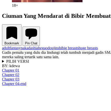
18+
Ciuman Yang Mendarat di Bibir Membua
Bookmark
Pin Chat
adult
fantasy
nakadashi
ahegao
doujinshi
big breasts
huge breasts
Gadis pemalu yang dulu dia lindungi telah tumbuh menjadi gadis SMA
mereka saling tertarik satu sama lain.
PILIH VERSI
BY:
kdewa
Chapter 01
Chapter 02
Chapter 03
Chapter 04-end