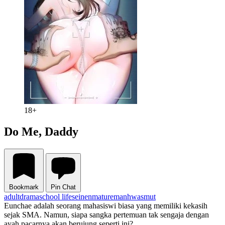
18+
Do Me, Daddy
Bookmark
Pin Chat
adult
drama
school life
seinen
mature
manhwa
smut
Eunchae adalah seorang mahasiswi biasa yang memiliki kekasih
sejak SMA. Namun, siapa sangka pertemuan tak sengaja dengan
ayah pacarnya akan berujung seperti ini?