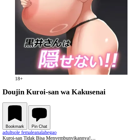
18+
Doujin Kuroi-san wa Kakusenai
Bookmark
Pin Chat
adult
sole female
anal
ahegao
Kuroi-san Tidak Bisa Menyembunyikannya!…