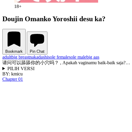
18+
Doujin Omanko Yoroshii desu ka?
Bookmark
Pin Chat
adult
big breast
nakadashi
sole female
sole male
big aas
请问可以舔舔你的小穴吗？ , Apakah vaginamu baik-baik saja?…
PILIH VERSI
BY:
kmicu
Chapter 01