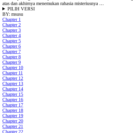
atas dan akhirnya menemukan rahasia misteriusnya …
PILIH VERSI
BY:
msusu
Chapter 1
Chapter 2
Chapter 3
Chapter 4
Chapter 5
Chapter 6
Chapter 7
Chapter 8
Chapter 9
Chapter 10
Chapter 11
Chapter 12
Chapter 13
Chapter 14
Chapter 15
Chapter 16
Chapter 17
Chapter 18
Chapter 19
Chapter 20
Chapter 21
Chapter 22