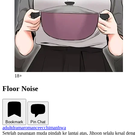
18+
Floor Noise
Bookmark
Pin Chat
adult
drama
romance
ecchi
manhwa
Setelah pasangan muda pindah ke lantai atas, Jihoon selalu kesal den