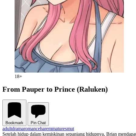
18+
From Pauper to Prince (Raluken)
Bookmark
Pin Chat
adult
drama
romance
harem
mature
smut
Setelah hidup dalam kemiskinan sepanjang hidupnya, Brian mendapat