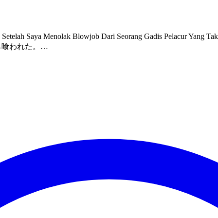
ak Blowjob Dari Seorang Gadis Pelacur Yang Tak Diunda
レしたら喰われた。…