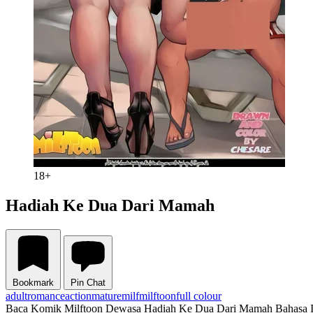
18+
Hadiah Ke Dua Dari Mamah
Bookmark
Pin Chat
adult
romance
action
mature
milf
milftoon
full colour
Baca Komik Milftoon Dewasa Hadiah Ke Dua Dari Mamah Bahasa In