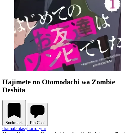
Hajimete no Otomodachi wa Zombie
Deshita
Bookmark
Pin Chat
drama
fantasy
horror
yuri