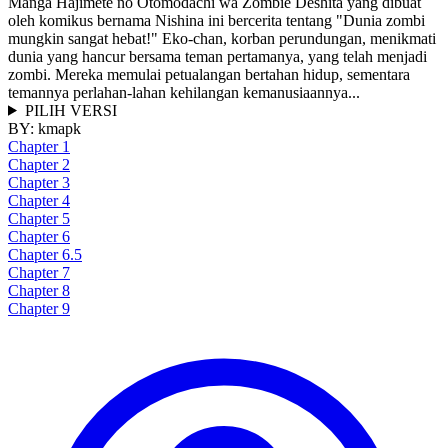
Manga Hajimete no Otomodachi wa Zombie Deshita yang dibuat
oleh komikus bernama Nishina ini bercerita tentang "Dunia zombi
mungkin sangat hebat!" Eko-chan, korban perundungan, menikmati
dunia yang hancur bersama teman pertamanya, yang telah menjadi
zombi. Mereka memulai petualangan bertahan hidup, sementara
temannya perlahan-lahan kehilangan kemanusiaannya...
PILIH VERSI
BY:
kmapk
Chapter 1
Chapter 2
Chapter 3
Chapter 4
Chapter 5
Chapter 6
Chapter 6.5
Chapter 7
Chapter 8
Chapter 9