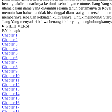
benang takdir menariknya ke dunia sebuah game otome. Jiang Yang s
utama dalam game yang diganggu selama tahun pertamanya di Royal Ac
memutuskan bahwa ia tidak bisa tinggal diam saat game tersebut me
memberinya sebagian kekuatan kultivasinya. Untuk melindungi Starde
Jiang Yang menyadari bahwa benang takdir yang menghubungkannya 
PILIH VERSI
BY:
kmapk
Chapter 1
Chapter 2
Chapter 3
Chapter 4
Chapter 5
Chapter 6
Chapter 7
Chapter 8
Chapter 9
Chapter 10
Chapter 11
Chapter 12
Chapter 13
Chapter 14
Chapter 15
Chapter 16
Chapter 17
Chapter 18