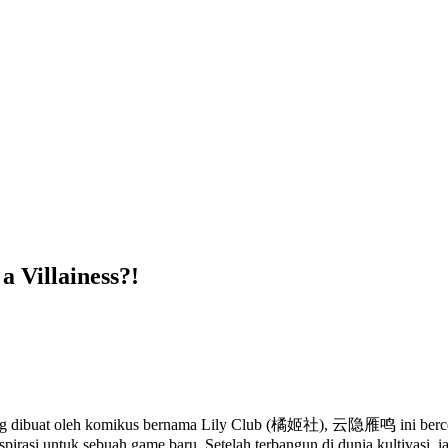
a Villainess?!
 yang dibuat oleh komikus bernama Lily Club (橘姬社), 云隐雁鸣 ini berceri
asi untuk sebuah game baru. Setelah terbangun di dunia kultivasi, ia b