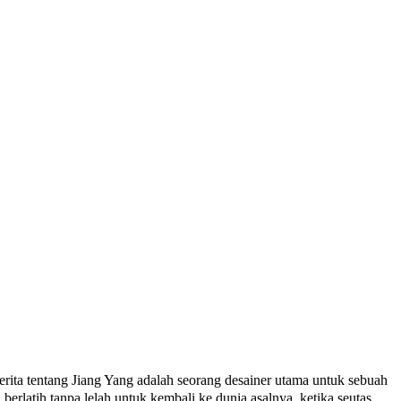
ta tentang Jiang Yang adalah seorang desainer utama untuk sebuah
erlatih tanpa lelah untuk kembali ke dunia asalnya, ketika seutas