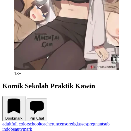
18+
Komik Sekolah Praktik Kawin
Bookmark
Pin Chat
adult
full color
school
teacher
uncensored
glasses
pregnant
sub
indo
beautymark