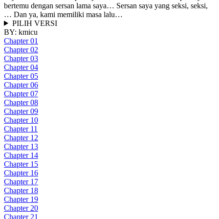
bertemu dengan sersan lama saya… Sersan saya yang seksi, seksi,
… Dan ya, kami memiliki masa lalu…
PILIH VERSI
BY:
kmicu
Chapter 01
Chapter 02
Chapter 03
Chapter 04
Chapter 05
Chapter 06
Chapter 07
Chapter 08
Chapter 09
Chapter 10
Chapter 11
Chapter 12
Chapter 13
Chapter 14
Chapter 15
Chapter 16
Chapter 17
Chapter 18
Chapter 19
Chapter 20
Chapter 21