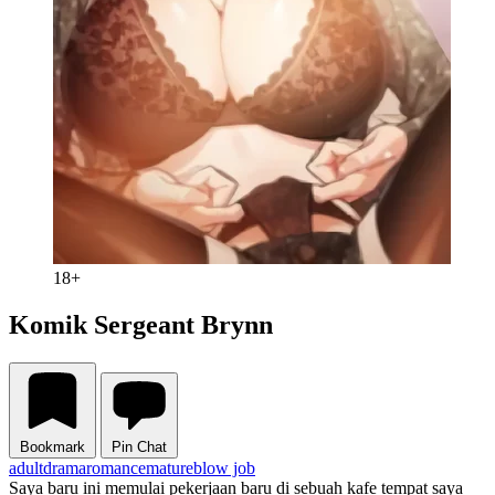
18+
Komik Sergeant Brynn
Bookmark
Pin Chat
adult
drama
romance
mature
blow job
Saya baru ini memulai pekerjaan baru di sebuah kafe tempat saya