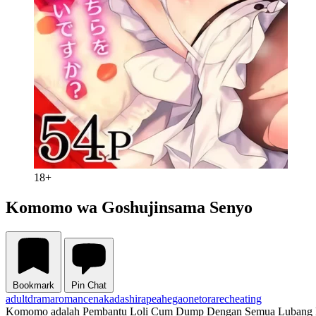
18+
Komomo wa Goshujinsama Senyo
Bookmark
Pin Chat
adult
drama
romance
nakadashi
rape
ahegao
netorare
cheating
Komomo adalah Pembantu Loli Cum Dump Dengan Semua Lubang