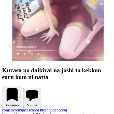
Kurasu no daikirai na joshi to kekkon
suru koto ni natta
Bookmark
Pin Chat
comedy
romance
school life
shounen
ecchi