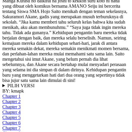
Manga Kurasu no daikirai na joshi to kekkon suru koto ni natta
yang dibuat oleh komikus bernama AMANO Seiju ini bercerita
tentang Siswa SMA Hojo Saito menikah dengan teman sekelasnya,
Sakuramori Akane, gadis yang merupakan musuh terburuknya di
sekolah. “Jika kamu memberi tahu seluruh kelas bahwa kita sudah
menikah, aku akan membunuhmu.” “Saya juga tidak ingin mereka
tahu. Tidak ada gunanya.” Kehidupan pengantin baru mereka tidak
berjalan dengan baik, dan mereka selalu berselisih. Namun, seiring
kemajuan mereka dalam kehidupan sehari-hari, jarak di antara
mereka semakin dekat, mereka semakin menikmati momen bersama,
dan perlahan-lahan mereka mulai memahami satu sama lain. Saito
mengetahui sisi imut Akane, yang belum pernah dia lihat
sebelumnya, dan Akane secara bertahap mulai menyadari perasaan
yang selama ini dia simpan di dalam dirinya. Kehidupan pengantin
baru yang menggetarkan hati dari dua orang yang sepertinya tidak
bisa jujur satu sama lain dimulai di sini!
PILIH VERSI
BY:
kmapk
Chapter 1
Chapter 2
Chapter 3
Chapter 4
Chapter 5
Chapter 6
Chapter 7