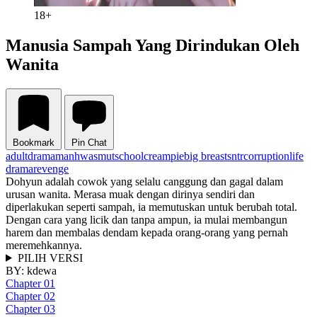
18+
Manusia Sampah Yang Dirindukan Oleh
Wanita
Bookmark
Pin Chat
adult
drama
manhwa
smut
school
creampie
big breasts
ntr
corruption
life
drama
revenge
Dohyun adalah cowok yang selalu canggung dan gagal dalam
urusan wanita. Merasa muak dengan dirinya sendiri dan
diperlakukan seperti sampah, ia memutuskan untuk berubah total.
Dengan cara yang licik dan tanpa ampun, ia mulai membangun
harem dan membalas dendam kepada orang-orang yang pernah
meremehkannya.
PILIH VERSI
BY:
kdewa
Chapter 01
Chapter 02
Chapter 03