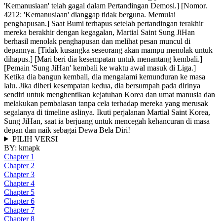
'Kemanusiaan' telah gagal dalam Pertandingan Demosi.] [Nomor.
4212: 'Kemanusiaan' dianggap tidak berguna. Memulai
penghapusan.] Saat Bumi terhapus setelah pertandingan terakhir
mereka berakhir dengan kegagalan, Martial Saint Sung JiHan
berhasil menolak penghapusan dan melihat pesan muncul di
depannya. [Tidak kusangka seseorang akan mampu menolak untuk
dihapus.] [Mari beri dia kesempatan untuk menantang kembali.]
[Pemain 'Sung JiHan' kembali ke waktu awal masuk di Liga.]
Ketika dia bangun kembali, dia mengalami kemunduran ke masa
lalu. Jika diberi kesempatan kedua, dia bersumpah pada dirinya
sendiri untuk menghentikan kejatuhan Korea dan umat manusia dan
melakukan pembalasan tanpa cela terhadap mereka yang merusak
segalanya di timeline aslinya. Ikuti perjalanan Martial Saint Korea,
Sung JiHan, saat ia berjuang untuk mencegah kehancuran di masa
depan dan naik sebagai Dewa Bela Diri!
PILIH VERSI
BY:
kmapk
Chapter 1
Chapter 2
Chapter 3
Chapter 4
Chapter 5
Chapter 6
Chapter 7
Chapter 8