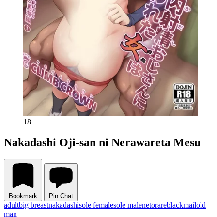
18+
Nakadashi Oji-san ni Nerawareta Mesu
Bookmark
Pin Chat
adult
big breast
nakadashi
sole female
sole male
netorare
blackmail
old
man