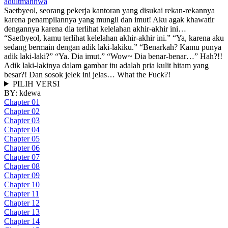
adult
manhwa
Saetbyeol, seorang pekerja kantoran yang disukai rekan-rekannya
karena penampilannya yang mungil dan imut! Aku agak khawatir
dengannya karena dia terlihat kelelahan akhir-akhir ini…
“Saetbyeol, kamu terlihat kelelahan akhir-akhir ini.” “Ya, karena aku
sedang bermain dengan adik laki-lakiku.” “Benarkah? Kamu punya
adik laki-laki?” “Ya. Dia imut.” “Wow~ Dia benar-benar…” Hah?!!
Adik laki-lakinya dalam gambar itu adalah pria kulit hitam yang
besar?! Dan sosok jelek ini jelas… What the Fuck?!
PILIH VERSI
BY:
kdewa
Chapter 01
Chapter 02
Chapter 03
Chapter 04
Chapter 05
Chapter 06
Chapter 07
Chapter 08
Chapter 09
Chapter 10
Chapter 11
Chapter 12
Chapter 13
Chapter 14