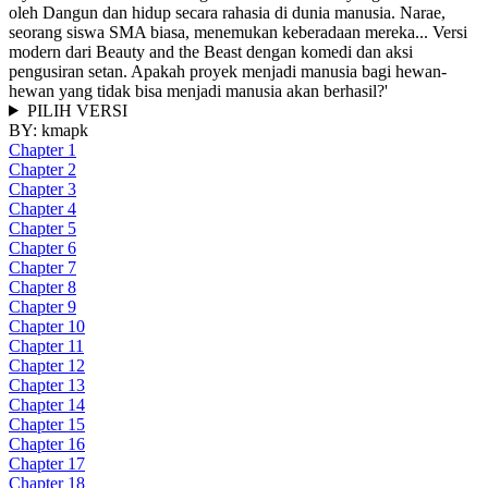
oleh Dangun dan hidup secara rahasia di dunia manusia. Narae,
seorang siswa SMA biasa, menemukan keberadaan mereka... Versi
modern dari Beauty and the Beast dengan komedi dan aksi
pengusiran setan. Apakah proyek menjadi manusia bagi hewan-
hewan yang tidak bisa menjadi manusia akan berhasil?'
PILIH VERSI
BY:
kmapk
Chapter 1
Chapter 2
Chapter 3
Chapter 4
Chapter 5
Chapter 6
Chapter 7
Chapter 8
Chapter 9
Chapter 10
Chapter 11
Chapter 12
Chapter 13
Chapter 14
Chapter 15
Chapter 16
Chapter 17
Chapter 18