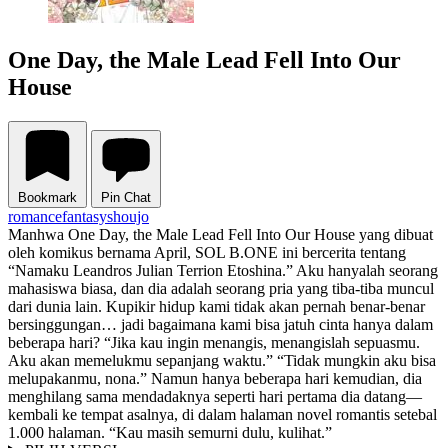
One Day, the Male Lead Fell Into Our
House
Bookmark
Pin Chat
romance
fantasy
shoujo
Manhwa One Day, the Male Lead Fell Into Our House yang dibuat
oleh komikus bernama April, SOL B.ONE ini bercerita tentang
“Namaku Leandros Julian Terrion Etoshina.” Aku hanyalah seorang
mahasiswa biasa, dan dia adalah seorang pria yang tiba-tiba muncul
dari dunia lain. Kupikir hidup kami tidak akan pernah benar-benar
bersinggungan… jadi bagaimana kami bisa jatuh cinta hanya dalam
beberapa hari? “Jika kau ingin menangis, menangislah sepuasmu.
Aku akan memelukmu sepanjang waktu.” “Tidak mungkin aku bisa
melupakanmu, nona.” Namun hanya beberapa hari kemudian, dia
menghilang sama mendadaknya seperti hari pertama dia datang—
kembali ke tempat asalnya, di dalam halaman novel romantis setebal
1.000 halaman. “Kau masih semurni dulu, kulihat.”