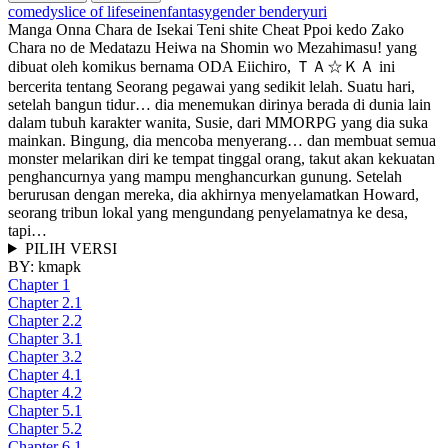
comedy
slice of life
seinen
fantasy
gender bender
yuri
Manga Onna Chara de Isekai Teni shite Cheat Ppoi kedo Zako
Chara no de Medatazu Heiwa na Shomin wo Mezahimasu! yang
dibuat oleh komikus bernama ODA Eiichiro, ＴＡ☆ＫＡ ini
bercerita tentang Seorang pegawai yang sedikit lelah. Suatu hari,
setelah bangun tidur… dia menemukan dirinya berada di dunia lain
dalam tubuh karakter wanita, Susie, dari MMORPG yang dia suka
mainkan. Bingung, dia mencoba menyerang… dan membuat semua
monster melarikan diri ke tempat tinggal orang, takut akan kekuatan
penghancurnya yang mampu menghancurkan gunung. Setelah
berurusan dengan mereka, dia akhirnya menyelamatkan Howard,
seorang tribun lokal yang mengundang penyelamatnya ke desa,
tapi…
PILIH VERSI
BY:
kmapk
Chapter 1
Chapter 2.1
Chapter 2.2
Chapter 3.1
Chapter 3.2
Chapter 4.1
Chapter 4.2
Chapter 5.1
Chapter 5.2
Chapter 6.1