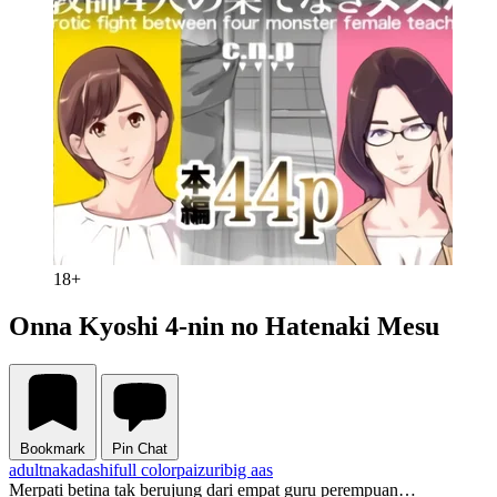
18+
Onna Kyoshi 4-nin no Hatenaki Mesu
Bookmark
Pin Chat
adult
nakadashi
full color
paizuri
big aas
Merpati betina tak berujung dari empat guru perempuan…