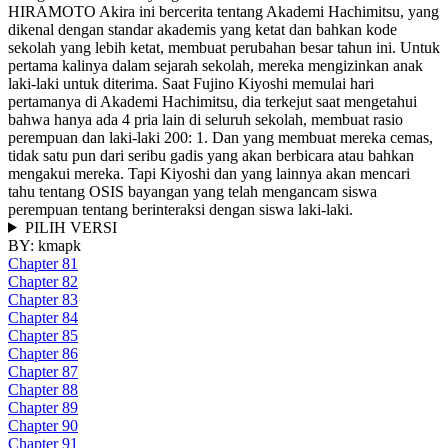
HIRAMOTO Akira ini bercerita tentang Akademi Hachimitsu, yang
dikenal dengan standar akademis yang ketat dan bahkan kode
sekolah yang lebih ketat, membuat perubahan besar tahun ini. Untuk
pertama kalinya dalam sejarah sekolah, mereka mengizinkan anak
laki-laki untuk diterima. Saat Fujino Kiyoshi memulai hari
pertamanya di Akademi Hachimitsu, dia terkejut saat mengetahui
bahwa hanya ada 4 pria lain di seluruh sekolah, membuat rasio
perempuan dan laki-laki 200: 1. Dan yang membuat mereka cemas,
tidak satu pun dari seribu gadis yang akan berbicara atau bahkan
mengakui mereka. Tapi Kiyoshi dan yang lainnya akan mencari
tahu tentang OSIS bayangan yang telah mengancam siswa
perempuan tentang berinteraksi dengan siswa laki-laki.
PILIH VERSI
BY:
kmapk
Chapter 81
Chapter 82
Chapter 83
Chapter 84
Chapter 85
Chapter 86
Chapter 87
Chapter 88
Chapter 89
Chapter 90
Chapter 91