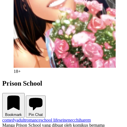
18+
Prison School
Bookmark
Pin Chat
comedy
adult
romance
school life
seinen
ecchi
harem
Manga Prison School yang dibuat oleh komikus bernama