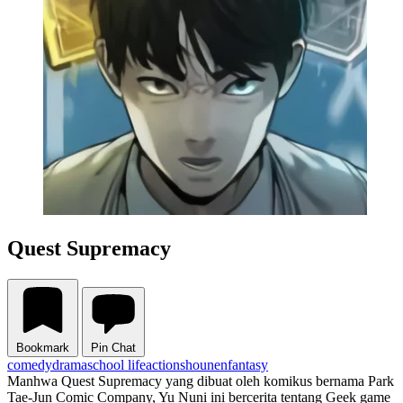
Quest Supremacy
Bookmark
Pin Chat
comedy
drama
school life
action
shounen
fantasy
Manhwa Quest Supremacy yang dibuat oleh komikus bernama Park
Tae-Jun Comic Company, Yu Nuni ini bercerita tentang Geek game