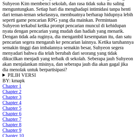
Suhyeon Kim membenci sekolah, dan rasa tidak suka itu saling
menguntungkan. Setiap hari dia menghadapi intimidasi tanpa henti
dari teman-teman sekelasnya, membuatnya berharap hidupnya lebih
seperti game pencarian RPG yang dia mainkan. Permintaan
Suhyeon terkabul ketika prompt pencarian muncul di kehidupan
nyata dengan pencarian yang mudah dan hadiah yang menarik.
Dengan tidak ada ruginya, dia mengambil kesempatan itu, dan satu
pencarian segera mengarah ke pencarian lainnya. Ketika taruhannya
semakin tinggi dan imbalannya semakin besar, Suhyeon segera
menyadari bahwa dia telah berubah dari seorang yang tidak
dikucilkan menjadi yang terbaik di sekolah. Seberapa jauh Suhyeon
akan menjalankan misinya, dan seberapa jauh dia akan gagal jika
dia menolak untuk berpartisipasi?
PILIH VERSI
BY:
kmapk
Chapter 1
Chapter 2
Chapter 3
Chapter 4
Chapter 5
Chapter 6
Chapter 7
Chapter 8
Chapter 9
Chapter 10