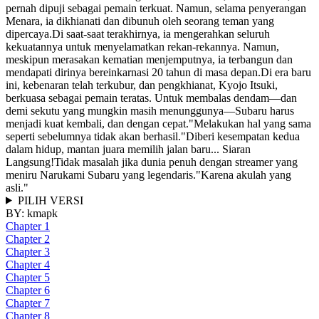
pernah dipuji sebagai pemain terkuat. Namun, selama penyerangan
Menara, ia dikhianati dan dibunuh oleh seorang teman yang
dipercaya.Di saat-saat terakhirnya, ia mengerahkan seluruh
kekuatannya untuk menyelamatkan rekan-rekannya. Namun,
meskipun merasakan kematian menjemputnya, ia terbangun dan
mendapati dirinya bereinkarnasi 20 tahun di masa depan.Di era baru
ini, kebenaran telah terkubur, dan pengkhianat, Kyojo Itsuki,
berkuasa sebagai pemain teratas. Untuk membalas dendam—dan
demi sekutu yang mungkin masih menunggunya—Subaru harus
menjadi kuat kembali, dan dengan cepat."Melakukan hal yang sama
seperti sebelumnya tidak akan berhasil."Diberi kesempatan kedua
dalam hidup, mantan juara memilih jalan baru... Siaran
Langsung!Tidak masalah jika dunia penuh dengan streamer yang
meniru Narukami Subaru yang legendaris."Karena akulah yang
asli."
PILIH VERSI
BY:
kmapk
Chapter 1
Chapter 2
Chapter 3
Chapter 4
Chapter 5
Chapter 6
Chapter 7
Chapter 8