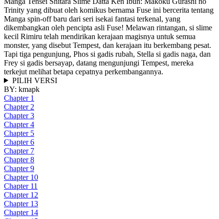
Manga Tensei Shitara Slime Datta Ken Ibun: Makoku Gurashi no
Trinity yang dibuat oleh komikus bernama Fuse ini bercerita tentang
Manga spin-off baru dari seri isekai fantasi terkenal, yang
dikembangkan oleh pencipta asli Fuse! Melawan rintangan, si slime
kecil Rimiru telah mendirikan kerajaan magisnya untuk semua
monster, yang disebut Tempest, dan kerajaan itu berkembang pesat.
Tapi tiga pengunjung, Phos si gadis rubah, Stella si gadis naga, dan
Frey si gadis bersayap, datang mengunjungi Tempest, mereka
terkejut melihat betapa cepatnya perkembangannya.
PILIH VERSI
BY:
kmapk
Chapter 1
Chapter 2
Chapter 3
Chapter 4
Chapter 5
Chapter 6
Chapter 7
Chapter 8
Chapter 9
Chapter 10
Chapter 11
Chapter 12
Chapter 13
Chapter 14