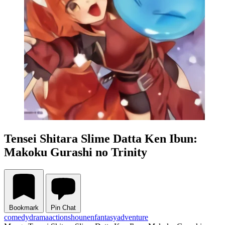
Tensei Shitara Slime Datta Ken Ibun:
Makoku Gurashi no Trinity
Bookmark
Pin Chat
comedy
drama
action
shounen
fantasy
adventure