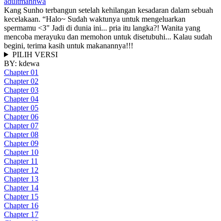
adult
manhwa
Kang Sunho terbangun setelah kehilangan kesadaran dalam sebuah
kecelakaan. “Halo~ Sudah waktunya untuk mengeluarkan
spermamu <3" Jadi di dunia ini... pria itu langka?! Wanita yang
mencoba merayuku dan memohon untuk disetubuhi... Kalau sudah
begini, terima kasih untuk makanannya!!!
PILIH VERSI
BY:
kdewa
Chapter 01
Chapter 02
Chapter 03
Chapter 04
Chapter 05
Chapter 06
Chapter 07
Chapter 08
Chapter 09
Chapter 10
Chapter 11
Chapter 12
Chapter 13
Chapter 14
Chapter 15
Chapter 16
Chapter 17