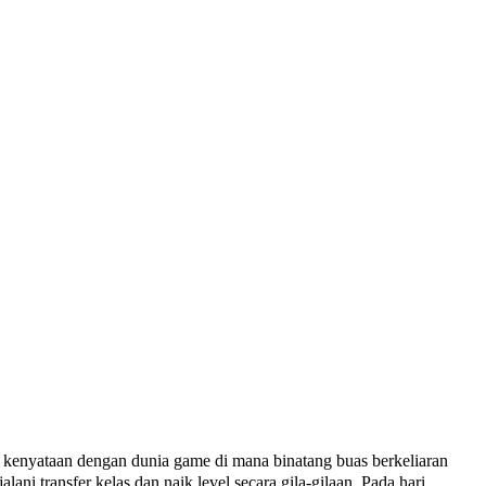
taan dengan dunia game di mana binatang buas berkeliaran
i transfer kelas dan naik level secara gila-gilaan. Pada hari