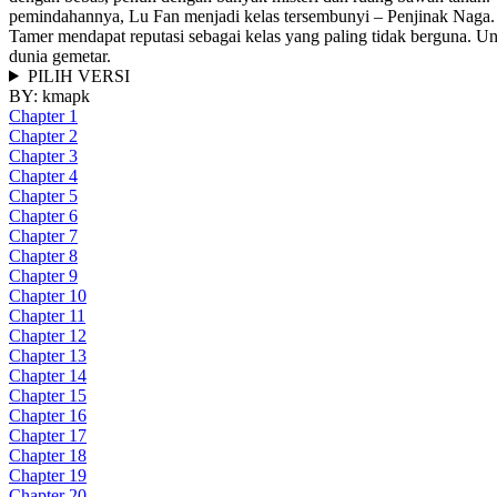
pemindahannya, Lu Fan menjadi kelas tersembunyi – Penjinak Naga.
Tamer mendapat reputasi sebagai kelas yang paling tidak berguna. 
dunia gemetar.
PILIH VERSI
BY:
kmapk
Chapter 1
Chapter 2
Chapter 3
Chapter 4
Chapter 5
Chapter 6
Chapter 7
Chapter 8
Chapter 9
Chapter 10
Chapter 11
Chapter 12
Chapter 13
Chapter 14
Chapter 15
Chapter 16
Chapter 17
Chapter 18
Chapter 19
Chapter 20