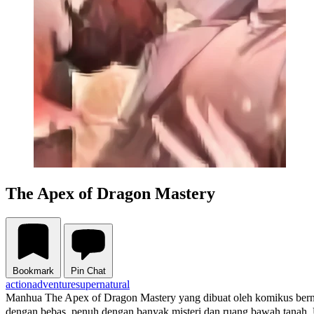
The Apex of Dragon Mastery
Bookmark
Pin Chat
action
adventure
supernatural
Manhua The Apex of Dragon Mastery yang dibuat oleh komikus 
dengan bebas, penuh dengan banyak misteri dan ruang bawah tanah. Un