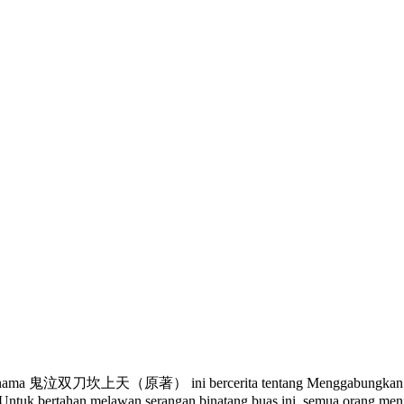
bernama 鬼泣双刀坎上天（原著） ini bercerita tentang Menggabungkan kenya
tuk bertahan melawan serangan binatang buas ini, semua orang menjalan