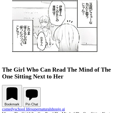
The Girl Who Can Read The Mind of The
One Sitting Next to Her
Bookmark
Pin Chat
comedy
school life
supernatural
shoujo ai