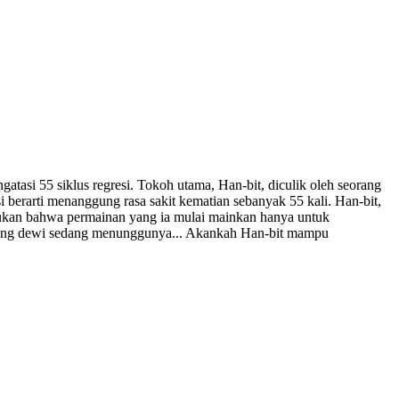
tasi 55 siklus regresi. Tokoh utama, Han-bit, diculik oleh seorang
i berarti menanggung rasa sakit kematian sebanyak 55 kali. Han-bit,
emukan bahwa permainan yang ia mulai mainkan hanya untuk
ap sang dewi sedang menunggunya... Akankah Han-bit mampu