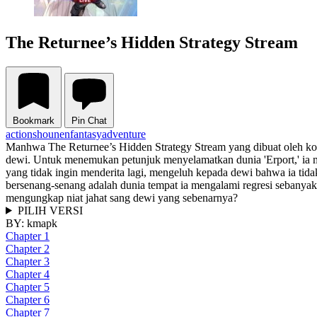
The Returnee’s Hidden Strategy Stream
Bookmark
Pin Chat
action
shounen
fantasy
adventure
Manhwa The Returnee’s Hidden Strategy Stream yang dibuat oleh komik
dewi. Untuk menemukan petunjuk menyelamatkan dunia 'Erport,' ia menj
yang tidak ingin menderita lagi, mengeluh kepada dewi bahwa ia tid
bersenang-senang adalah dunia tempat ia mengalami regresi sebanyak
mengungkap niat jahat sang dewi yang sebenarnya?
PILIH VERSI
BY:
kmapk
Chapter 1
Chapter 2
Chapter 3
Chapter 4
Chapter 5
Chapter 6
Chapter 7