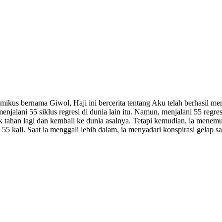
us bernama Giwol, Haji ini bercerita tentang Aku telah berhasil menga
alani 55 siklus regresi di dunia lain itu. Namun, menjalani 55 regres
ak tahan lagi dan kembali ke dunia asalnya. Tetapi kemudian, ia men
 55 kali. Saat ia menggali lebih dalam, ia menyadari konspirasi gel