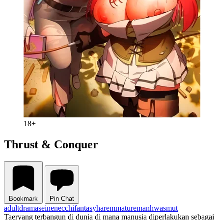
18+
Thrust & Conquer
Bookmark
Pin Chat
adult
drama
seinen
ecchi
fantasy
harem
mature
manhwa
smut
Taeryang terbangun di dunia di mana manusia diperlakukan sebagai