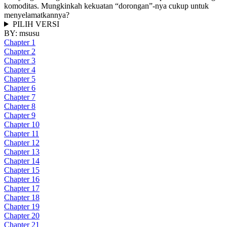
komoditas. Mungkinkah kekuatan “dorongan”-nya cukup untuk
menyelamatkannya?
PILIH VERSI
BY:
msusu
Chapter 1
Chapter 2
Chapter 3
Chapter 4
Chapter 5
Chapter 6
Chapter 7
Chapter 8
Chapter 9
Chapter 10
Chapter 11
Chapter 12
Chapter 13
Chapter 14
Chapter 15
Chapter 16
Chapter 17
Chapter 18
Chapter 19
Chapter 20
Chapter 21