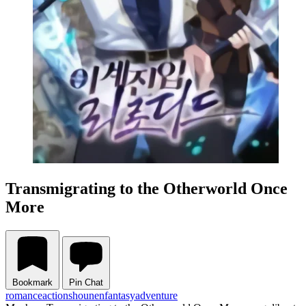
Transmigrating to the Otherworld Once
More
Bookmark
Pin Chat
romance
action
shounen
fantasy
adventure