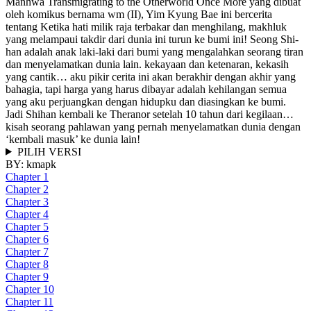
Manhwa Transmigrating to the Otherworld Once More yang dibuat
oleh komikus bernama wm (II), Yim Kyung Bae ini bercerita
tentang Ketika hati milik raja terbakar dan menghilang, makhluk
yang melampaui takdir dari dunia ini turun ke bumi ini! Seong Shi-
han adalah anak laki-laki dari bumi yang mengalahkan seorang tiran
dan menyelamatkan dunia lain. kekayaan dan ketenaran, kekasih
yang cantik… aku pikir cerita ini akan berakhir dengan akhir yang
bahagia, tapi harga yang harus dibayar adalah kehilangan semua
yang aku perjuangkan dengan hidupku dan diasingkan ke bumi.
Jadi Shihan kembali ke Theranor setelah 10 tahun dari kegilaan…
kisah seorang pahlawan yang pernah menyelamatkan dunia dengan
‘kembali masuk’ ke dunia lain!
PILIH VERSI
BY:
kmapk
Chapter 1
Chapter 2
Chapter 3
Chapter 4
Chapter 5
Chapter 6
Chapter 7
Chapter 8
Chapter 9
Chapter 10
Chapter 11