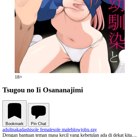
18+
Tsugou no Ii Osananajimi
Bookmark
Pin Chat
adult
nakadashi
sole female
sole male
blowjob
x-ray
Dengan bantuan teman masa kecil yang kebetulan ada di dekat kita…