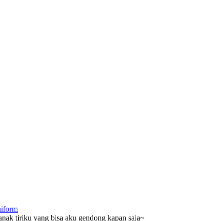
niform
anak tiriku yang bisa aku gendong kapan saja~