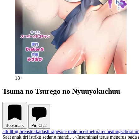
18+
Tsuma no Tsurego no Nyuuyokuchuu
Bookmark
Pin Chat
adult
big breast
nakadashi
rape
sole male
incest
netorare
cheating
school u
Saat anak tiri istriku sedang mandi…~Inseminasi terus menerus pada 