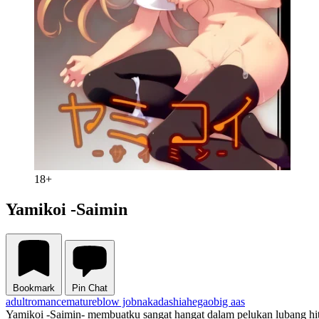
18+
Yamikoi -Saimin
Bookmark
Pin Chat
adult
romance
mature
blow job
nakadashi
ahegao
big aas
Yamikoi -Saimin- membuatku sangat hangat dalam pelukan lubang 