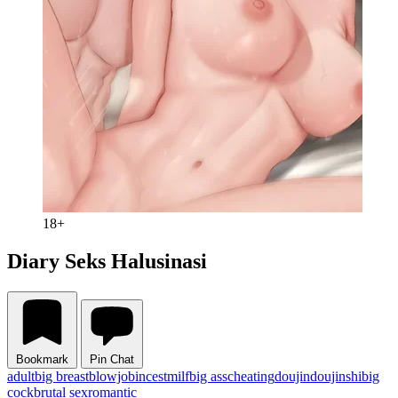
18+
Diary Seks Halusinasi
Bookmark
Pin Chat
adult
big breast
blowjob
incest
milf
big ass
cheating
doujin
doujinshi
big
cock
brutal sex
romantic