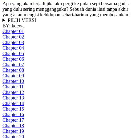
Apa yang akan terjadi jika aku pergi ke pulau sepi bersama gadis
yang dulu sering menggangguku? Sebuah dunia ilusi tanpa akhir
yang akan mengisi kehidupan sehari-harimu yang membosankan!
PILIH VERSI
BY:
kdewa
Chapter 01
Chapter 02
Chapter 03
Chapter 04
Chapter 05
Chapter 06
Chapter 07
Chapter 08
Chapter 09
Chapter 10
Chapter 11
Chapter 12
Chapter 13
Chapter 14
Chapter 15
Chapter 16
Chapter 17
Chapter 18
Chapter 19
Chapter 20