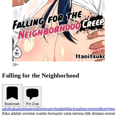
18+
Falling for the Neighborhood
Bookmark
Pin Chat
adult
nakadashi
rape
milf
netorare
cheating
blackmail
uncensored
booty
hu
Rika adalah seorang wanita bersuami yang merasa jijik dengan seoran