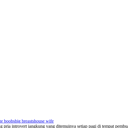
ge boobs
big breasts
house wife
g pria introvert jangkung yang ditemuinya setiap pagi di tempat pembu