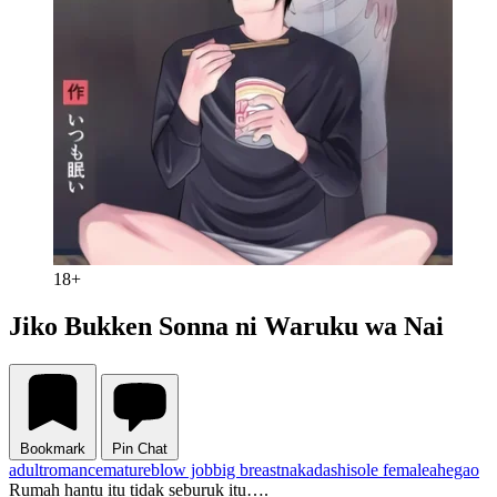
18+
Jiko Bukken Sonna ni Waruku wa Nai
Bookmark
Pin Chat
adult
romance
mature
blow job
big breast
nakadashi
sole female
ahegao
Rumah hantu itu tidak seburuk itu….