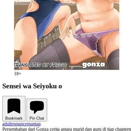
18+
Sensei wa Seiyoku o
Bookmark
Pin Chat
adult
romance
mantap
Persembahan dari Gonza cerita antara murid dan guru di tiap chapt