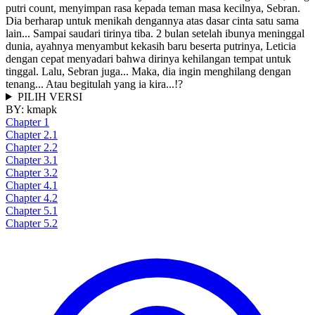
putri count, menyimpan rasa kepada teman masa kecilnya, Sebran.
Dia berharap untuk menikah dengannya atas dasar cinta satu sama
lain... Sampai saudari tirinya tiba. 2 bulan setelah ibunya meninggal
dunia, ayahnya menyambut kekasih baru beserta putrinya, Leticia
dengan cepat menyadari bahwa dirinya kehilangan tempat untuk
tinggal. Lalu, Sebran juga... Maka, dia ingin menghilang dengan
tenang... Atau begitulah yang ia kira...!?
PILIH VERSI
BY:
kmapk
Chapter 1
Chapter 2.1
Chapter 2.2
Chapter 3.1
Chapter 3.2
Chapter 4.1
Chapter 4.2
Chapter 5.1
Chapter 5.2